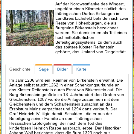
Auf der Nordwestflanke des Wingert,
ungefähr einen Kilometer südlich des
thüringischen Dorfes Birkungen im
Landkreis Eichsfeld befinden sich zwei
Reste von Höhenburgen, die als
Burgruine Birkenstein bezeichnet
werden. Sie dominierten als Teil eines
hochmittelalterlichen
Befestigungssystems, zu dem auch
das spätere Kloster Reifenstein
gehörte, das Umland von Dingelstädt.
Geschichte
Sage
Bilder
Karte
Im Jahr 1206 wird ein Reinher von Birkenstein erwähnt. Die
Anlage selbst taucht 1262 in einer Schenkungsurkunde an
das Kloster Reifenstein durch Ernst von Birkenstein auf. Die
Burg Birkenstein gehörte im 13. Jahrhundert den Grafen von
Gleichenstein. 1287 wurde die Anlage zusammen mit dem
Gleichenstein und dem Scharfenstein zunächst an das
Erzbistum Mainz verpachtet und 1294 ganz verkauft. Der
Graf Heinrich IV. tilgte damit Schulden , die er aus der
Beteiligung seiner Familie an dem Thüringischen-
Hessischen Erbfolgekrieg, der nach dem Tod des
kinderlosen Heinrich Raspe ausbrach, erbte. Der Historiker
Johann Wolf berichtete, dass die Burg 1323 noch gut